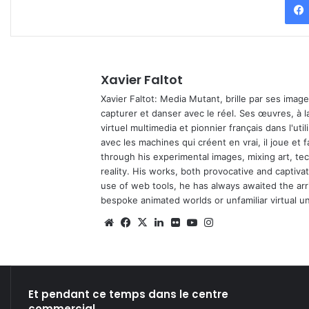
Xavier Faltot
Xavier Faltot: Media Mutant, brille par ses imag
capturer et danser avec le réel. Ses œuvres, à 
virtuel multimedia et pionnier français dans l'utili
avec les machines qui créent en vrai, il joue et
through his experimental images, mixing art, t
reality. His works, both provocative and captiva
use of web tools, he has always awaited the arriv
bespoke animated worlds or unfamiliar virtual u
We
Fa
X
Lin
Fli
Yo
Ins
bsi
ce
ke
ckr
uT
tag
te
bo
din
ub
ra
ok
e
m
Et pendant ce temps dans le centre
commercial