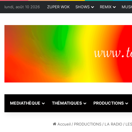
lundi, août 10 2026
ZUPER WOK
SHOWS
REMIX
MUSI
MEDIATHÈQUE
THÉMATIQUES
PRODUCTIONS
Accueil
/
PRODUCTIONS
/
LA RADIO
/
LE