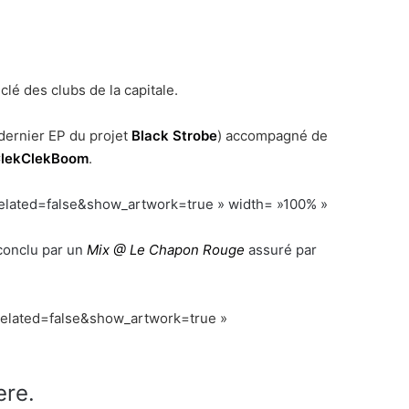
lé des clubs de la capitale.
 dernier EP du projet
Black Strobe
) accompagné de
lekClekBoom
.
related=false&show_artwork=true » width= »100% »
 conclu par un
Mix @ Le Chapon Rouge
assuré par
related=false&show_artwork=true »
ere.