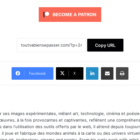
Copy URL
Linkedin
Partager par email
Imprimer
Facebook
X
ar ses images expérimentales, mêlant art, technologie, cinéma et poésie.
 œuvres, à la fois provocantes et captivantes, reflètent une compréhens
 dans l'utilisation des outils offerts par le web, il attend depuis toujours l
 il joue et fabrique des mondes animés à la carte ou des univers virtuel
xing art, technology, cinema and poetry. From his early work with arti