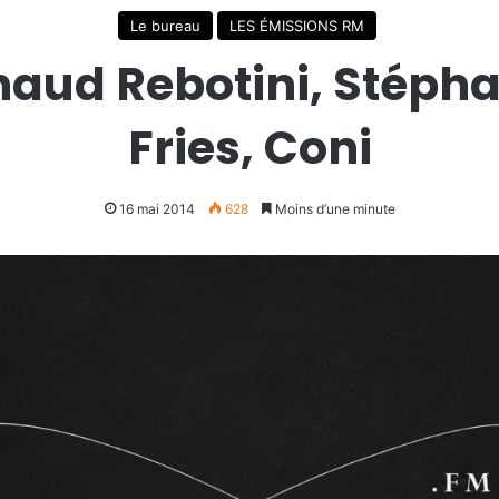
Le bureau
LES ÉMISSIONS RM
naud Rebotini, Stépha
Fries, Coni
16 mai 2014
628
Moins d’une minute