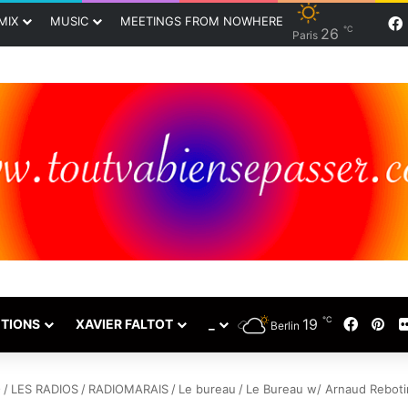
MIX
MUSIC
MEETINGS FROM NOWHERE
℃
26
Paris
℃
19
Faceb
Pin
TIONS
XAVIER FALTOT
_
Berlin
O
/
LES RADIOS
/
RADIOMARAIS
/
Le bureau
/
Le Bureau w/ Arnaud Rebotin