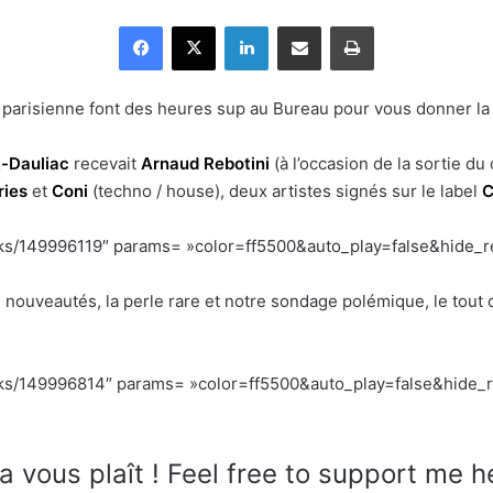
Facebook
X
Linkedin
Partager par email
Imprimer
t parisienne font des heures sup au Bureau pour vous donner la c
-Dauliac
recevait
Arnaud Rebotini
(à l’occasion de la sortie du
ries
et
Coni
(techno / house), deux artistes signés sur le label
C
acks/149996119″ params= »color=ff5500&auto_play=false&hide_
 nouveautés, la perle rare et notre sondage polémique, le tout
acks/149996814″ params= »color=ff5500&auto_play=false&hide_
a vous plaît ! Feel free to support me h