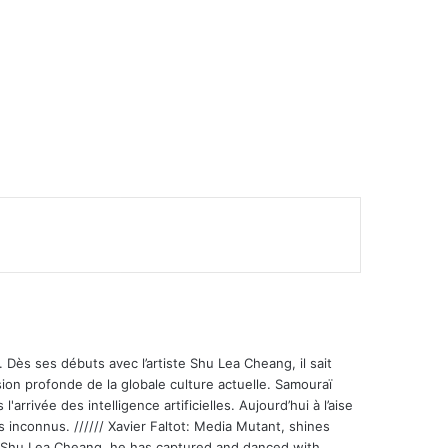
 Dès ses débuts avec l’artiste Shu Lea Cheang, il sait
ion profonde de la globale culture actuelle. Samouraï
'arrivée des intelligence artificielles. Aujourd’hui à l’aise
s inconnus. ////// Xavier Faltot: Media Mutant, shines
st Shu Lea Cheang, he has captured and danced with