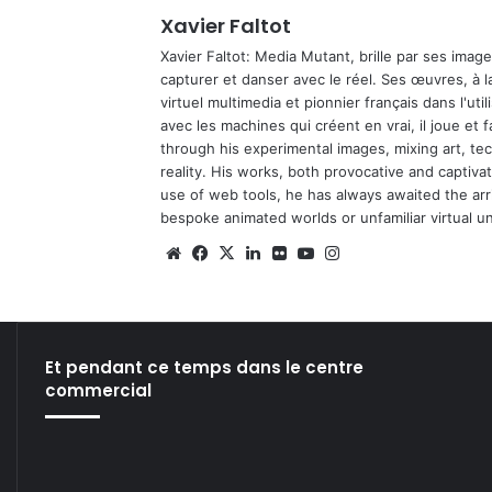
Xavier Faltot
Xavier Faltot: Media Mutant, brille par ses imag
capturer et danser avec le réel. Ses œuvres, à 
virtuel multimedia et pionnier français dans l'utili
avec les machines qui créent en vrai, il joue et
through his experimental images, mixing art, t
reality. His works, both provocative and captiva
use of web tools, he has always awaited the arriv
bespoke animated worlds or unfamiliar virtual u
We
Fa
X
Lin
Fli
Yo
Ins
bsi
ce
ke
ckr
uT
tag
te
bo
din
ub
ra
ok
e
m
Et pendant ce temps dans le centre
commercial