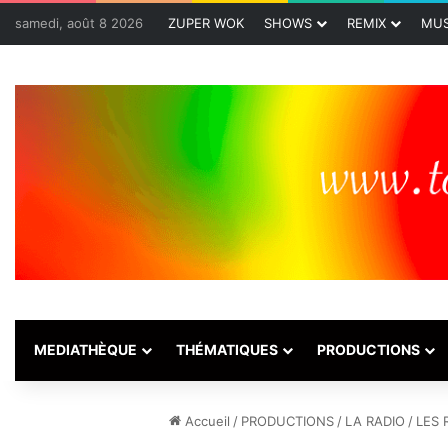
samedi, août 8 2026
ZUPER WOK
SHOWS
REMIX
MUS
MEDIATHÈQUE
THÉMATIQUES
PRODUCTIONS
Accueil
/
PRODUCTIONS
/
LA RADIO
/
LES 