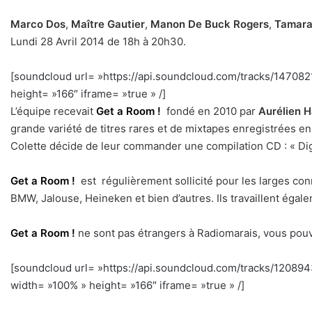
Marco Dos
,
Maître Gautier
,
Manon De Buck Rogers
,
Tamara
Lundi 28 Avril 2014 de 18h à 20h30.
[soundcloud url= »https://api.soundcloud.com/tracks/1470
height= »166″ iframe= »true » /]
h
L’équipe recevait
Get a Room !
fondé en 2010 par
Aurélien 
grande variété de titres rares et de mixtapes enregistrées e
Colette décide de leur commander une compilation CD : « Di
Get a Room !
est régulièrement sollicité pour les larges c
BMW, Jalouse, Heineken et bien d’autres. Ils travaillent égal
Get a Room !
ne sont pas étrangers à Radiomarais, vous pou
[soundcloud url= »https://api.soundcloud.com/tracks/1208
width= »100% » height= »166″ iframe= »true » /]