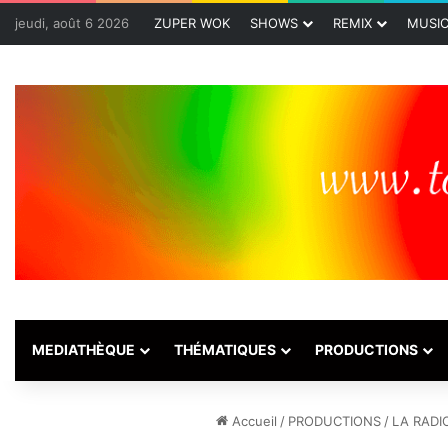
jeudi, août 6 2026
ZUPER WOK
SHOWS
REMIX
MUSI
MEDIATHÈQUE
THÉMATIQUES
PRODUCTIONS
Accueil
/
PRODUCTIONS
/
LA RADI