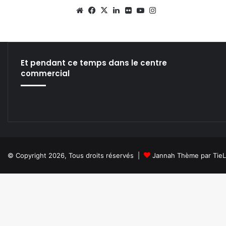
We
Fa
X
Lin
Fli
Yo
Ins
bsi
ce
ke
ckr
uT
tag
te
bo
din
ub
ra
ok
e
m
Et pendant ce temps dans le centre
commercial
© Copyright 2026, Tous droits réservés |
Jannah Thème par Tie