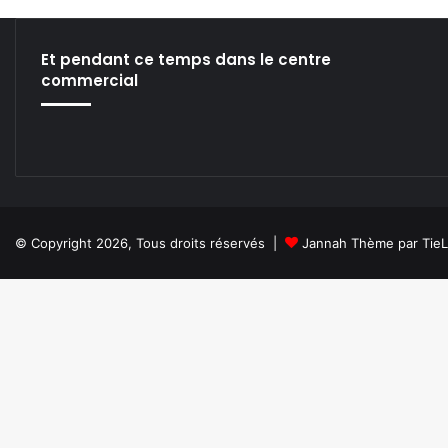
te
bo
din
ub
ra
ok
e
m
Et pendant ce temps dans le centre
commercial
© Copyright 2026, Tous droits réservés |
Jannah Thème par Tie