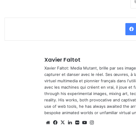
Xavier Faltot
Xavier Faltot: Media Mutant, brille par ses imag
capturer et danser avec le réel. Ses œuvres, à 
virtuel multimedia et pionnier français dans l'utili
avec les machines qui créent en vrai, il joue et
through his experimental images, mixing art, t
reality. His works, both provocative and captiva
use of web tools, he has always awaited the arriv
bespoke animated worlds or unfamiliar virtual u
We
Fa
X
Lin
Fli
Yo
Ins
bsi
ce
ke
ckr
uT
tag