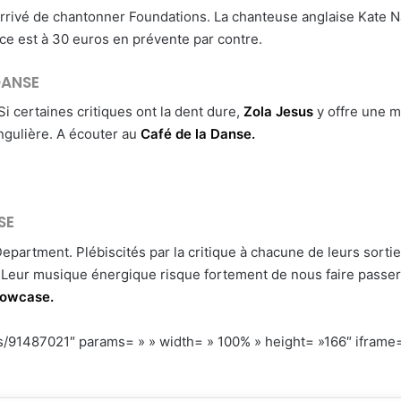
st arrivé de chantonner Foundations. La chanteuse anglaise Kate 
ace est à 30 euros en prévente par contre.
DANSE
Si certaines critiques ont la dent dure,
Zola Jesus
y offre une m
ingulière. A écouter au
Café de la Danse.
SE
artment. Plébiscités par la critique à chacune de leurs sorties
. Leur musique énergique risque fortement de nous faire passe
owcase.
s/91487021″ params= » » width= » 100% » height= »166″ iframe= 