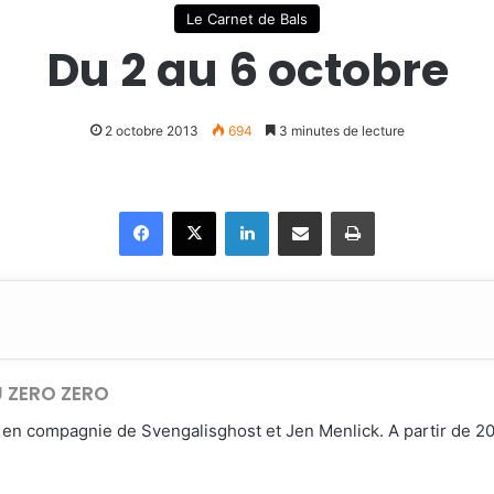
Le Carnet de Bals
Du 2 au 6 octobre
2 octobre 2013
694
3 minutes de lecture
Facebook
X
Linkedin
Partager par email
Imprimer
U ZERO ZERO
en compagnie de Svengalisghost et Jen Menlick. A partir de 20h