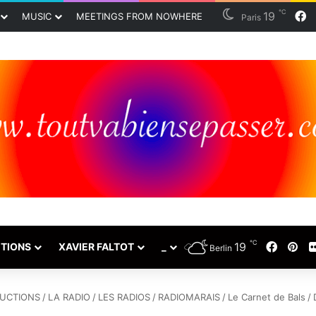
℃
19
F
MUSIC
MEETINGS FROM NOWHERE
Paris
℃
19
Faceb
Pin
TIONS
XAVIER FALTOT
_
Berlin
UCTIONS
/
LA RADIO
/
LES RADIOS
/
RADIOMARAIS
/
Le Carnet de Bals
/