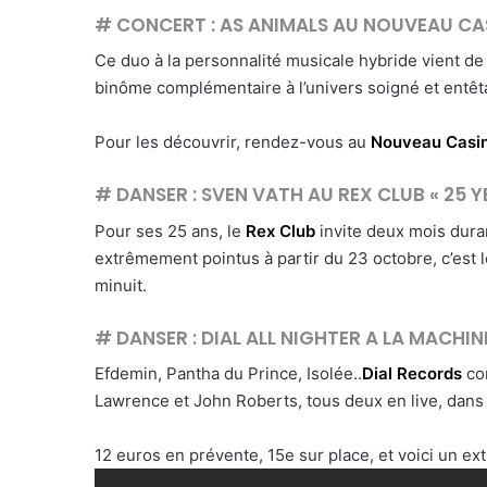
# CONCERT : AS ANIMALS AU NOUVEAU CA
Ce duo à la personnalité musicale hybride vient de 
binôme complémentaire à l’univers soigné et entêt
Pour les découvrir, rendez-vous au
Nouveau Casi
# DANSER : SVEN VATH AU REX CL
UB « 25 Y
Pour ses 25 ans, le
Rex Club
invite deux mois duran
extrêmement pointus à partir du 23 octobre, c’est
minuit.
# DANSER : DIAL ALL NIGHTER A LA MACHIN
Efdemin, Pantha du Prince, Isolée..
Dial Records
co
Lawrence et John Roberts, tous deux en live, dans
12 euros en prévente, 15e sur place, et voici un e