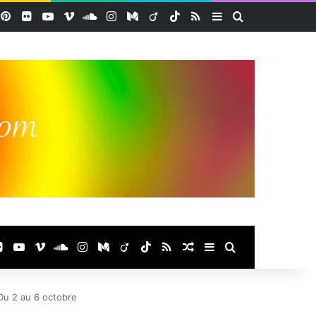
acebook
Pinterest
Flickr
YouTube
Vimeo
SoundCloud
Instagram
Medium
Viadeo
TikTok
RSS
Sidebar (barre lat
Rechercher
ook
terest
Flickr
YouTube
Vimeo
SoundCloud
Instagram
Medium
Viadeo
TikTok
RSS
Article Aléatoire
Sidebar (barre laté
Rechercher
Du 2 au 6 octobre