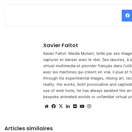
Xavier Faltot
Xavier Faltot: Media Mutant, brille par ses imag
capturer et danser avec le réel. Ses œuvres, à 
virtuel multimedia et pionnier français dans l'utili
avec les machines qui créent en vrai, il joue et
through his experimental images, mixing art, t
reality. His works, both provocative and captiva
use of web tools, he has always awaited the arriv
bespoke animated worlds or unfamiliar virtual u
We
Fa
X
Lin
Fli
Yo
Ins
bsi
ce
ke
ckr
uT
tag
te
bo
din
ub
ra
Articles similaires
ok
e
m