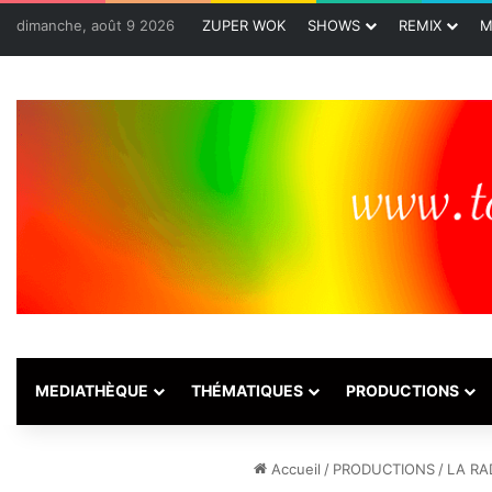
dimanche, août 9 2026
ZUPER WOK
SHOWS
REMIX
M
MEDIATHÈQUE
THÉMATIQUES
PRODUCTIONS
Accueil
/
PRODUCTIONS
/
LA RA