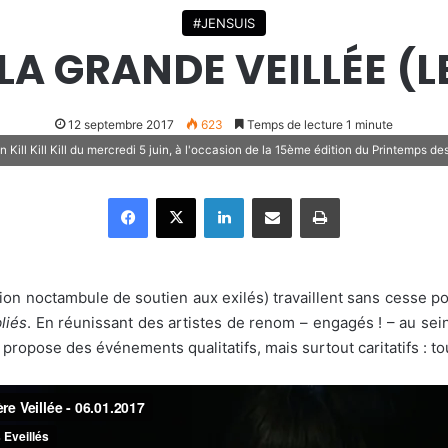
#JENSUIS
LA GRANDE VEILLÉE (L
12 septembre 2017
623
Temps de lecture 1 minute
 Kill Kill Kill du mercredi 5 juin, à l'occasion de la 15ème édition du Printemps de
Facebook
X
Linkedin
Partager par email
Imprimer
ion noctambule de soutien aux exilés) travaillent sans cesse p
liés
. En réunissant des artistes de renom – engagés ! – au sein 
propose des événements qualitatifs, mais surtout caritatifs : to