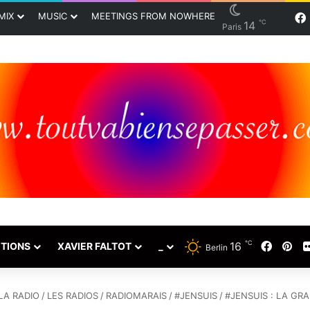
MIX
MUSIC
MEETINGS FROM NOWHERE
℃
14
Paris
℃
16
Faceb
Pin
TIONS
XAVIER FALTOT
_
Berlin
LA RADIO
/
LES RADIOS
/
RADIOMARAIS
/
#JENSUIS
/
#JENSUIS : LA GRA