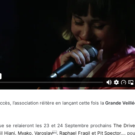
ès, l’association réitère en lançant cette fois la
Grande Veillé
ue se relaieront les 23 et 24 Septembre prochains
The Drive
il Hiani,
Myako,
Varoslav
,
Raphael Fragil et
Pit Spector
…. pou