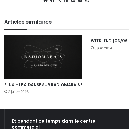
We
Fa
X
Lin
Fli
Yo
Ins
bsi
ce
ke
ckr
uT
tag
te
bo
din
ub
ra
Articles similaires
ok
e
m
WEEK-END [06/06 
6 juin 2014
FLUX – LE 4 DANSE SUR RADIOMARAIS !
2 juillet 2016
Et pendant ce temps dans le centre
commercial