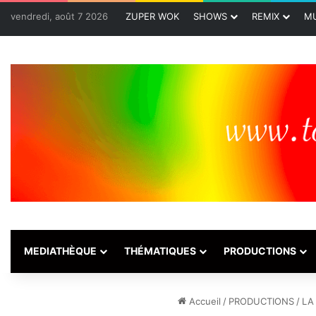
vendredi, août 7 2026
ZUPER WOK
SHOWS
REMIX
MU
MEDIATHÈQUE
THÉMATIQUES
PRODUCTIONS
Accueil
/
PRODUCTIONS
/
LA