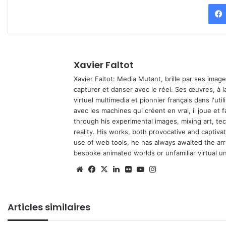
Xavier Faltot
Xavier Faltot: Media Mutant, brille par ses imag
capturer et danser avec le réel. Ses œuvres, à 
virtuel multimedia et pionnier français dans l'utili
avec les machines qui créent en vrai, il joue et
through his experimental images, mixing art, t
reality. His works, both provocative and captiva
use of web tools, he has always awaited the arriv
bespoke animated worlds or unfamiliar virtual u
We
Fa
X
Lin
Fli
Yo
Ins
bsi
ce
ke
ckr
uT
tag
te
bo
din
ub
ra
Articles similaires
ok
e
m