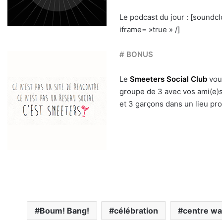
Le podcast du jour : [soundc
iframe= »true » /]
# BONUS
Le
Smeeters Social Club
vous
groupe de 3 avec vos ami(e)s
et 3 garçons dans un lieu pr
Boum! Bang!
célébration
centre wa