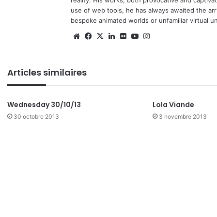
reality. His works, both provocative and captiva
use of web tools, he has always awaited the arriv
bespoke animated worlds or unfamiliar virtual u
We
Fa
X
Lin
Fli
Yo
Ins
bsi
ce
ke
ckr
uT
tag
te
bo
din
ub
ra
Articles similaires
ok
e
m
Wednesday 30/10/13
Lola Viande
30 octobre 2013
3 novembre 2013