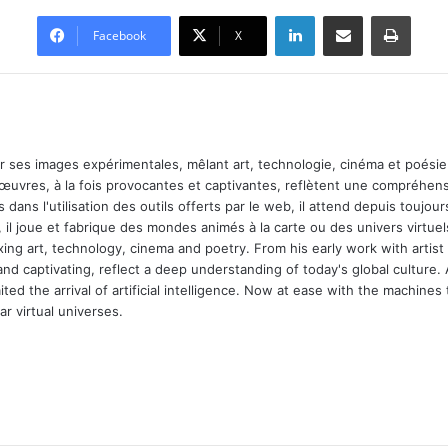
Linkedin
Partager par email
Imprimer
Facebook
X
ar ses images expérimentales, mêlant art, technologie, cinéma et poésie.
 œuvres, à la fois provocantes et captivantes, reflètent une compréhens
 dans l'utilisation des outils offerts par le web, il attend depuis toujours l
 il joue et fabrique des mondes animés à la carte ou des univers virtuel
xing art, technology, cinema and poetry. From his early work with arti
and captivating, reflect a deep understanding of today's global culture.
ed the arrival of artificial intelligence. Now at ease with the machines 
r virtual universes.