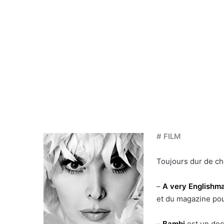
# FILM
Toujours dur de cho
–
A very Englishm
et du magazine pou
–
Bambi
est un doc