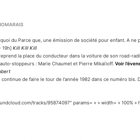
DIOMARAIS
quoi du Parce que, une émission de société pour enfant. A ne pa
– 19h]
Kill Kill Kill
reprend la place du conducteur dans la voiture de son road-ra
auto-stoppeurs :
Marie Chaumet et Pierre Mikaïloff.
Voir l’éve
bert
c
continue de faire le tour de l’année 1982 dans ce numéro bis. D
.soundcloud.com/tracks/95874097″ params= » » width= » 100% » h