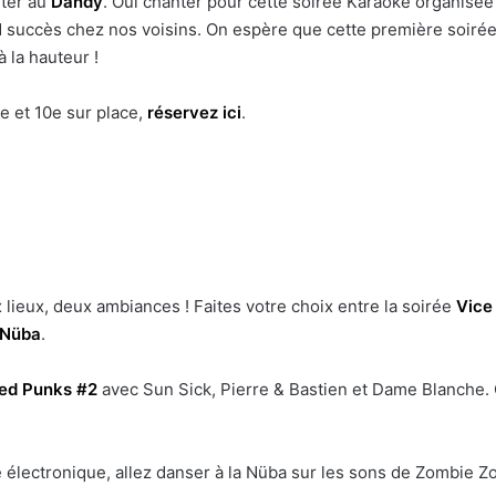
nter au
Dandy
. Oui chanter pour cette soirée Karaoke organisé
 succès chez nos voisins. On espère que cette première soiré
 la hauteur !
e et 10e sur place,
réservez ici
.
 lieux, deux ambiances ! Faites votre choix entre la soirée
Vice
Nüba
.
ted Punks #2
avec Sun Sick, Pierre & Bastien et Dame Blanche. 
électronique, allez danser à la Nüba sur les sons de Zombie Zo