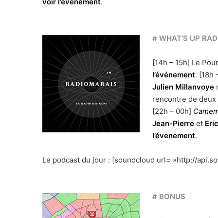
voir l’événement
.
# WHAT’S UP RA
[14h – 15h] Le Pour
l’événement
. [18h 
Julien Millanvoye
rencontre de deux 
[22h – 00h]
Camem
Jean-Pierre
et
Eri
l’évenement
.
Le podcast du jour : [soundcloud url= »http://api
# BONUS