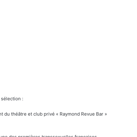
 sélection :
nt du théâtre et club privé « Raymond Revue Bar »
l’une des premières transsexuelles françaises,