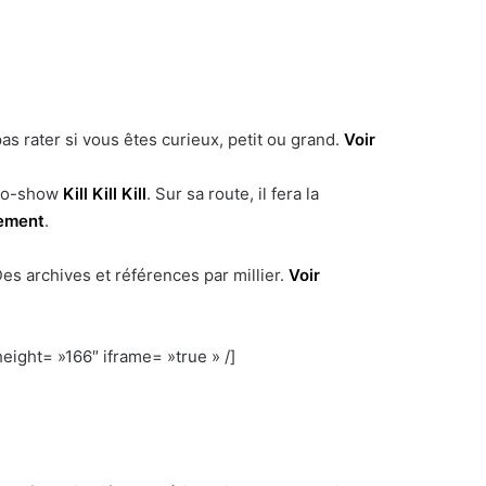
s rater si vous êtes curieux, petit ou grand.
Voir
dio-show
Kill Kill Kill
. Sur sa route, il fera la
nement
.
es archives et références par millier.
Voir
eight= »166″ iframe= »true » /]