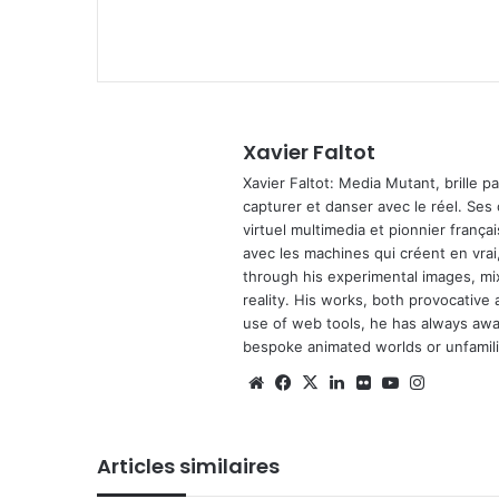
Xavier Faltot
Xavier Faltot: Media Mutant, brille p
capturer et danser avec le réel. Ses
virtuel multimedia et pionnier français
avec les machines qui créent en vrai,
through his experimental images, mi
reality. His works, both provocative 
use of web tools, he has always await
bespoke animated worlds or unfamilia
We
Fa
X
Lin
Fli
Yo
Ins
bsi
ce
ke
ckr
uT
tag
te
bo
din
ub
ra
Articles similaires
ok
e
m