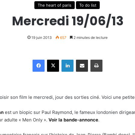
The heart of paris
To do list
Mercredi 19/06/13
19 juin 2013
657
2 minutes de lecture
Facebook
X
Linkedin
Partager par email
Imprimer
isir son film le mercredi, jour des sorties ciné. Voici une petite
an
est un biopic sur Paul Raymond, le fameux londonien dirigea
r adulte « Men Only ».
Voir la bande-annonce
.
umentaire français sur l’histoire de Jean-Pierre (Bambi donc), 