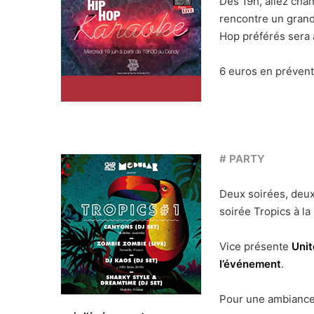
Dès 19h, allez cha
rencontre un grand
Hop préférés sera à
6 euros en prévent
# PARTY
Deux soirées, deux
soirée Tropics à la
Vice présente
Uni
l’événement
.
Pour une ambiance 