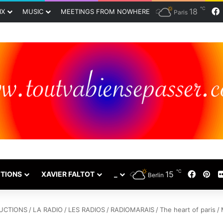
℃
18
IX
MUSIC
MEETINGS FROM NOWHERE
Paris
℃
15
Faceb
Pin
TIONS
XAVIER FALTOT
_
Berlin
UCTIONS
/
LA RADIO
/
LES RADIOS
/
RADIOMARAIS
/
The heart of paris
/