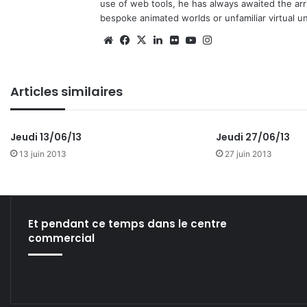
use of web tools, he has always awaited the arriv
bespoke animated worlds or unfamiliar virtual u
We
Fa
X
Lin
Fli
Yo
Ins
bsi
ce
ke
ckr
uT
tag
te
bo
din
ub
ra
Articles similaires
ok
e
m
Jeudi 13/06/13
Jeudi 27/06/13
13 juin 2013
27 juin 2013
Et pendant ce temps dans le centre
commercial