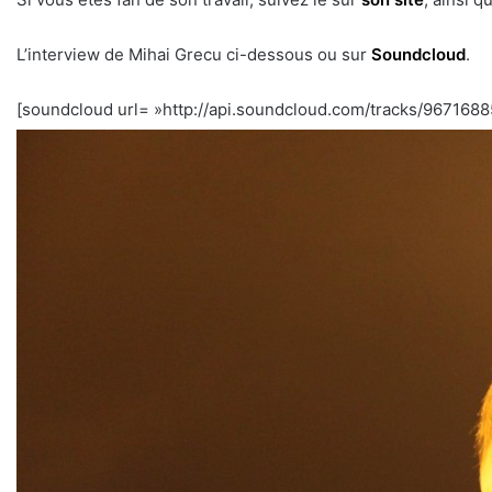
L’interview de Mihai Grecu ci-dessous ou sur
Soundcloud
.
[soundcloud url= »http://api.soundcloud.com/tracks/96716885