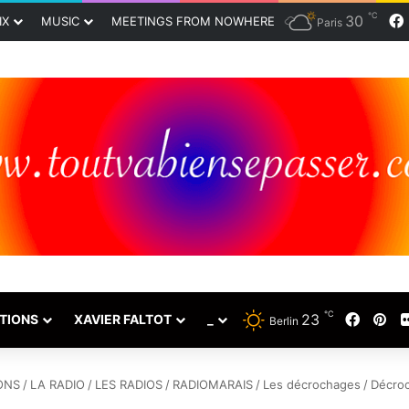
℃
30
IX
MUSIC
MEETINGS FROM NOWHERE
Paris
℃
23
Faceb
Pin
TIONS
XAVIER FALTOT
_
Berlin
ONS
/
LA RADIO
/
LES RADIOS
/
RADIOMARAIS
/
Les décrochages
/
Décro