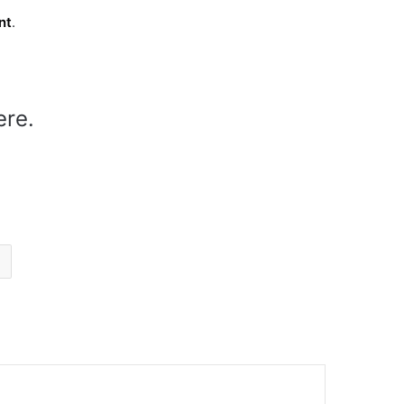
nt
.
ere.