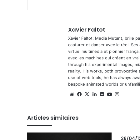
Xavier Faltot
Xavier Faltot: Media Mutant, brille p
capturer et danser avec le réel. Ses
virtuel multimedia et pionnier français
avec les machines qui créent en vrai,
through his experimental images, mi
reality. His works, both provocative 
use of web tools, he has always await
bespoke animated worlds or unfamilia
We
Fa
X
Lin
Fli
Yo
Ins
bsi
ce
ke
ckr
uT
tag
te
bo
din
ub
ra
Articles similaires
ok
e
m
26/04/1