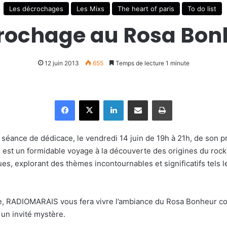
Les décrochages
Les Mixs
The heart of paris
To do list
rochage au Rosa Bon
12 juin 2013
655
Temps de lecture 1 minute
Facebook
X
Linkedin
Partager par email
Imprimer
séance de dédicace, le vendredi 14 juin de 19h à 21h, de son p
i est un formidable voyage à la découverte des origines du rock
ues, explorant des thèmes incontournables et significatifs tels le
ce, RADIOMARAIS vous fera vivre l’ambiance du Rosa Bonheur c
 un invité mystère.