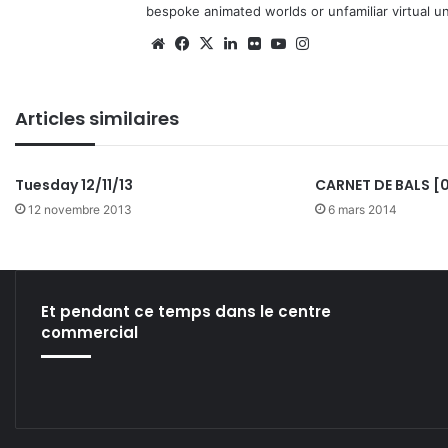
bespoke animated worlds or unfamiliar virtual u
We
Fa
X
Lin
Fli
Yo
Ins
bsi
ce
ke
ckr
uT
tag
te
bo
din
ub
ra
Articles similaires
ok
e
m
Tuesday 12/11/13
CARNET DE BALS [
12 novembre 2013
6 mars 2014
Et pendant ce temps dans le centre
commercial