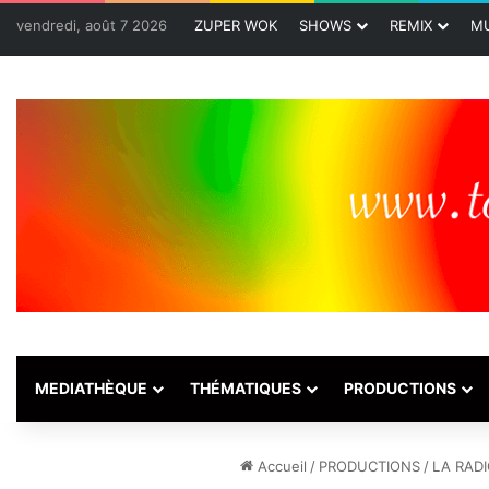
vendredi, août 7 2026
ZUPER WOK
SHOWS
REMIX
MU
MEDIATHÈQUE
THÉMATIQUES
PRODUCTIONS
Accueil
/
PRODUCTIONS
/
LA RAD