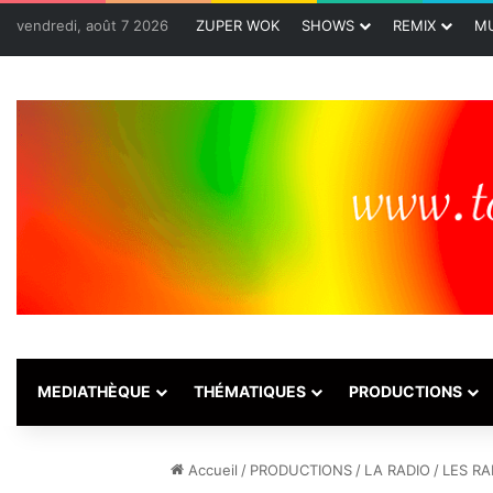
vendredi, août 7 2026
ZUPER WOK
SHOWS
REMIX
MU
MEDIATHÈQUE
THÉMATIQUES
PRODUCTIONS
Accueil
/
PRODUCTIONS
/
LA RADIO
/
LES RA