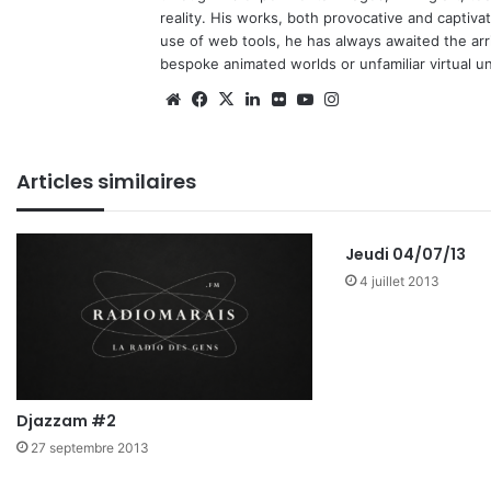
reality. His works, both provocative and captiva
use of web tools, he has always awaited the arriv
bespoke animated worlds or unfamiliar virtual u
We
Fa
X
Lin
Fli
Yo
Ins
bsi
ce
ke
ckr
uT
tag
te
bo
din
ub
ra
Articles similaires
ok
e
m
Jeudi 04/07/13
4 juillet 2013
Djazzam #2
27 septembre 2013