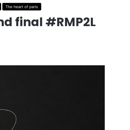
The heart of paris
nd final #RMP2L