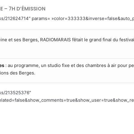
 – 7H D’ÉMISSION
racks/212624714″ params= »color=333333&inverse=false&auto_
ine et ses Berges, RADIOMARAIS fêtait le grand final du festiva
es
: au programme, un studio fixe et des chambres à air pour peti
tions des Berges.
cks/213525376″
lated=false&show_comments=true&show_user=true&show_repos