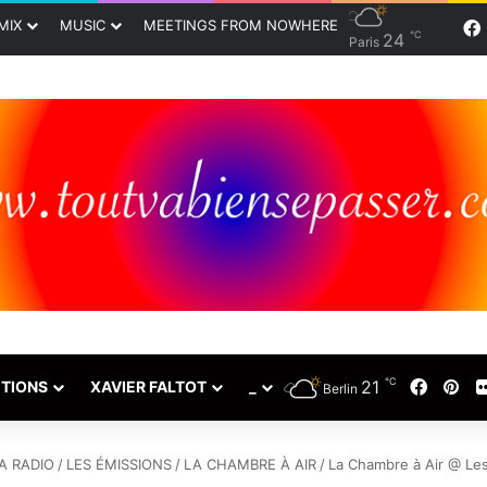
MIX
MUSIC
MEETINGS FROM NOWHERE
℃
24
Paris
℃
21
Faceb
Pin
TIONS
XAVIER FALTOT
_
Berlin
A RADIO
/
LES ÉMISSIONS
/
LA CHAMBRE À AIR
/
La Chambre à Air @ Le