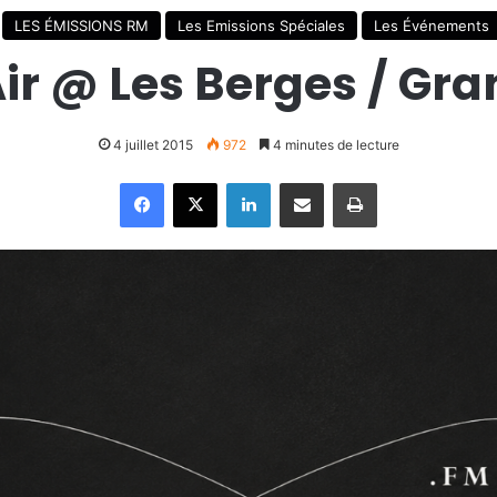
LES ÉMISSIONS RM
Les Emissions Spéciales
Les Événements
ir @ Les Berges / Gra
4 juillet 2015
972
4 minutes de lecture
Facebook
X
Linkedin
Partager par email
Imprimer