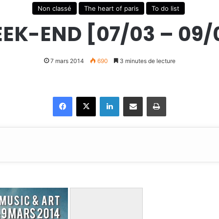
Non classé
The heart of paris
To do list
EK-END [07/03 – 09/
7 mars 2014
690
3 minutes de lecture
Facebook
X
Linkedin
Partager par email
Imprimer