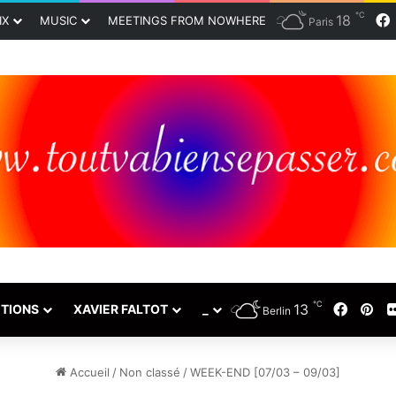
℃
18
IX
MUSIC
MEETINGS FROM NOWHERE
Paris
℃
13
Faceb
Pin
TIONS
XAVIER FALTOT
_
Berlin
Accueil
/
Non classé
/
WEEK-END [07/03 – 09/03]