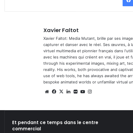
Xavier Faltot
Xavier Faltot: Media Mutant, brille par ses imag
capturer et danser avec le réel. Ses œuvres, à 
virtuel multimedia et pionnier français dans l'utili
avec les machines qui créent en vrai, il joue et
through his experimental images, mixing art, t
reality. His works, both provocative and captiva
use of web tools, he has always awaited the arriv
bespoke animated worlds or unfamiliar virtual u
We
Fa
X
Lin
Fli
Yo
Ins
bsi
ce
ke
ckr
uT
tag
te
bo
din
ub
ra
ok
e
m
Et pendant ce temps dans le centre
commercial