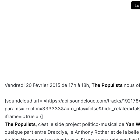
Le
Vendredi 20 Février 2015 de 17h à 18h,
The Populists
nous of
[soundcloud url= »https://api.soundcloud.com/tracks/192178
params= »color=333333&auto_play=false&hide_related=fal
iframe= »true » /]
The Populists
, c’est le side project politico-musical de
Yan W
quelque part entre Drexciya, le Anthony Rother et de la bell
du Yan Wagner qui ne chante pas. Si vous avez raté son live 