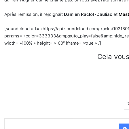
Après l’émission, il rejoignait
Damien Raclot-Dauliac
et
Mast
[soundcloud url= »https://api.soundcloud.com/tracks/192180
params= »color=333333&amp;auto_play=false&amp;hide_r
width= »100% » height= »100″ iframe= »true » /]
Cela vous