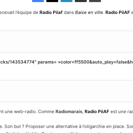
ecevait l’équipe de
Radio Piiaf
dans
Baise en ville
.
Radio PiiAF
e
tracks/143534774″ params= »color=ff5500&auto_play=false&
ent une web-radio. Comme
Radiomarais
,
Radio PiiAF
est une ra
ître. Son but ? Proposer une alternative à l’oligarchie en place. 