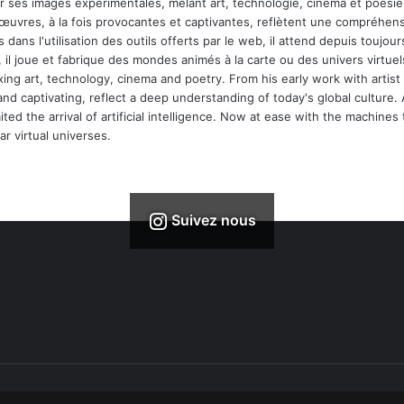
ar ses images expérimentales, mêlant art, technologie, cinéma et poésie.
 œuvres, à la fois provocantes et captivantes, reflètent une compréhens
 dans l'utilisation des outils offerts par le web, il attend depuis toujours l
 il joue et fabrique des mondes animés à la carte ou des univers virtuel
xing art, technology, cinema and poetry. From his early work with arti
and captivating, reflect a deep understanding of today's global culture.
ed the arrival of artificial intelligence. Now at ease with the machines 
r virtual universes.
Suivez nous