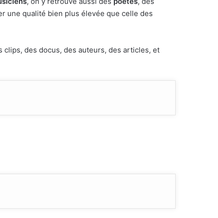
siciens
, on y retrouve aussi des
poêtes
, des
uer une qualité bien plus élevée que celle des
clips, des docus, des auteurs, des articles, et