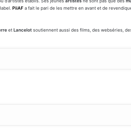
u d’artistes établis. Ses jeunes
artistes
ne sont pas que des
mu
 label.
PiiAF
a fait le pari de les mettre en avant et de revendiq
erre
et
Lancelot
soutiennent aussi des films, des webséries, des 