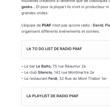
nouvelles créations à l’antenne que de classiques o
geeks
… Et pour la plupart ils n’ont ni producteur ni
grandes ondes.
L’équipe de
PiiAF
n’est pas qu’une radio :
David
,
Pi
organisent différents événements et soirées.
LA TO DO LIST DE
RADIO PIIAF
–
Le bar
Le Balto,
75 rue Réaumur 2e
– Le club
Silencio
, 142 rue Montmartre 2e
– Le restaurant
Ferdi
, 32 Rue du Mont Thabor 1er
LA PLAYLIST DE RADIO PIIAF