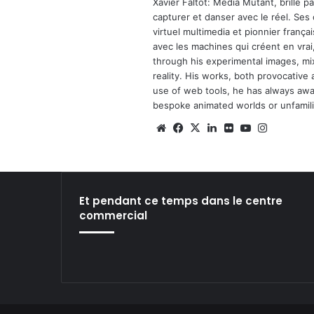
Xavier Faltot: Media Mutant, brille p
capturer et danser avec le réel. Ses
virtuel multimedia et pionnier français
avec les machines qui créent en vrai,
through his experimental images, mi
reality. His works, both provocative 
use of web tools, he has always await
bespoke animated worlds or unfamilia
We
Fa
X
Lin
Fli
Yo
Ins
bsi
ce
ke
ckr
uT
tag
te
bo
din
ub
ra
ok
e
m
Et pendant ce temps dans le centre
commercial