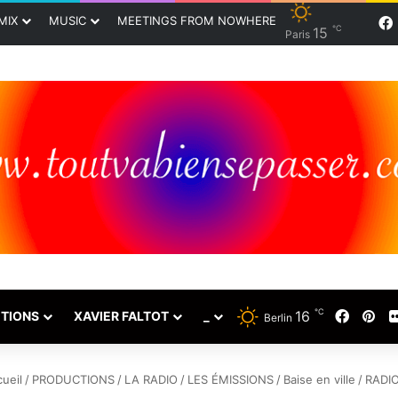
MIX
MUSIC
MEETINGS FROM NOWHERE
℃
15
Paris
℃
16
Faceb
Pin
TIONS
XAVIER FALTOT
_
Berlin
ueil
/
PRODUCTIONS
/
LA RADIO
/
LES ÉMISSIONS
/
Baise en ville
/
RADIO