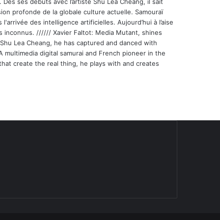
 Dès ses débuts avec l’artiste Shu Lea Cheang, il sait
ion profonde de la globale culture actuelle. Samouraï
'arrivée des intelligence artificielles. Aujourd’hui à l’aise
s inconnus. ////// Xavier Faltot: Media Mutant, shines
st Shu Lea Cheang, he has captured and danced with
 A multimedia digital samurai and French pioneer in the
that create the real thing, he plays with and creates