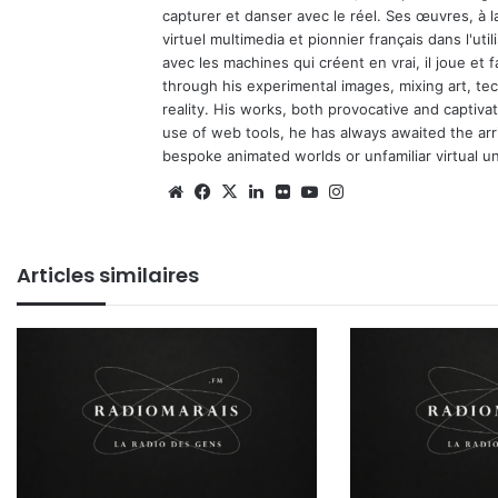
capturer et danser avec le réel. Ses œuvres, à 
virtuel multimedia et pionnier français dans l'utili
avec les machines qui créent en vrai, il joue et
through his experimental images, mixing art, t
reality. His works, both provocative and captiva
use of web tools, he has always awaited the arriv
bespoke animated worlds or unfamiliar virtual u
We
Fa
X
Lin
Fli
Yo
Ins
bsi
ce
ke
ckr
uT
tag
te
bo
din
ub
ra
Articles similaires
ok
e
m