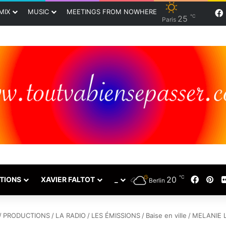
MIX
MUSIC
MEETINGS FROM NOWHERE
℃
25
Paris
℃
20
Faceb
Pin
TIONS
XAVIER FALTOT
_
Berlin
/
PRODUCTIONS
/
LA RADIO
/
LES ÉMISSIONS
/
Baise en ville
/
MELANIE L