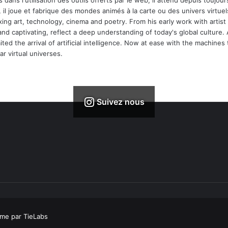
 dans l'utilisation des outils offerts par le web, il attend depuis toujours l
 il joue et fabrique des mondes animés à la carte ou des univers virtuel
xing art, technology, cinema and poetry. From his early work with arti
and captivating, reflect a deep understanding of today's global culture.
ed the arrival of artificial intelligence. Now at ease with the machines 
r virtual universes.
Suivez nous
me par TieLabs