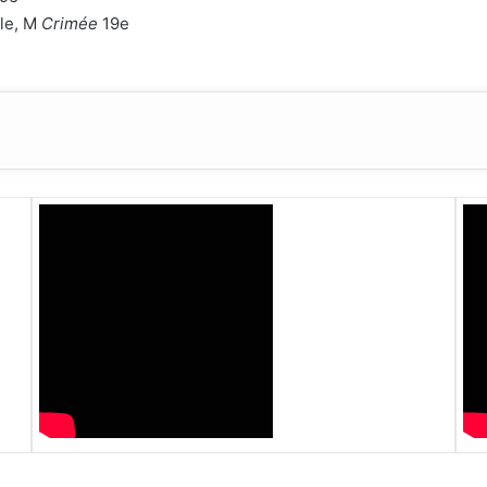
lle, M
Crimée
19e