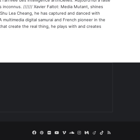
'arrivée des intelligence artificielles. Aujourd’hui à l’aise
s inconnus. ////// Xavier Faltot: Media Mutant, shines
st Shu Lea Cheang, he has captured and danced with
 A multimedia digital samurai and French pioneer in the
that create the real thing, he plays with and creates
Facebook
Pinterest
Flickr
YouTube
Vimeo
SoundCloud
Instagram
Medium
Viadeo
TikTok
RSS