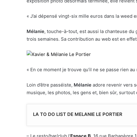
exposition photo désormais terminée, elle revient s
« J’ai dépensé vingt-six mille euros dans la weed e
Mélanie
, touche-à-tout, est aussi la chanteuse du
trois semaines. Sa contribution au web est en effet
« En ce moment je trouve qu’il ne se passe rien au 
Loin d’être passéiste,
Mélanie
adore revenir vers se
musique, les photos, les gens et, bien sûr, surtout 
LA TO DO LIST DE MELANIE LE PORTIER
– Le resto/bar/club l’
Espace B
, 16 rue Barbanègre 