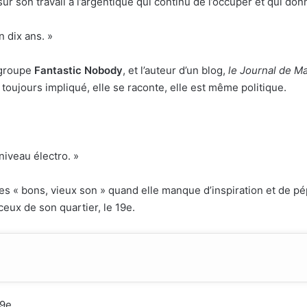
ur son travail à l’argentique qui continu de l’occuper et qui don
n dix ans. »
 groupe
Fantastic Nobody
, et
l’auteur d’un blog,
le Journal de M
 toujours impliqué, elle se raconte, elle est même politique.
niveau électro. »
s « bons, vieux son » quand elle manque d’inspiration et de pépi
ceux de son quartier, le 19e.
19e