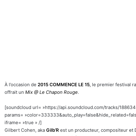
À l’occasion de
2015 COMMENCE LE 15
,
le premier festival 
offrait un
Mix @ Le Chapon Rouge
.
[soundcloud url= »https://api.soundcloud.com/tracks/18863
params= »color=333333&auto_play=false&hide_related=fal
iframe= »true » /]
Gilbert Cohen, aka
Gilb’R
est un producteur, compositeur et D