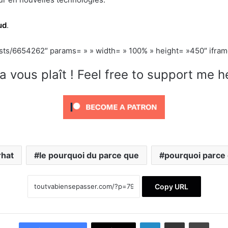
ud
.
ists/6654262″ params= » » width= » 100% » height= »450″ iframe
a vous plaît ! Feel free to support me h
rhat
le pourquoi du parce que
pourquoi parce
Copy URL
Linkedin
Partager par email
Imprimer