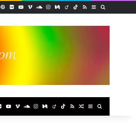
acebook
Pinterest
Flickr
YouTube
Vimeo
SoundCloud
Instagram
Medium
Viadeo
TikTok
RSS
Sidebar (barre lat
Rechercher
ook
terest
Flickr
YouTube
Vimeo
SoundCloud
Instagram
Medium
Viadeo
TikTok
RSS
Article Aléatoire
Sidebar (barre laté
Rechercher