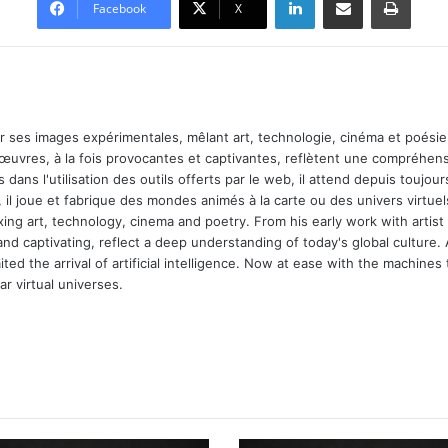
Facebook
X
ar ses images expérimentales, mêlant art, technologie, cinéma et poésie.
 œuvres, à la fois provocantes et captivantes, reflètent une compréhens
 dans l'utilisation des outils offerts par le web, il attend depuis toujours l
 il joue et fabrique des mondes animés à la carte ou des univers virtuel
xing art, technology, cinema and poetry. From his early work with arti
and captivating, reflect a deep understanding of today's global culture.
ed the arrival of artificial intelligence. Now at ease with the machines 
r virtual universes.