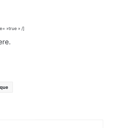
= »true » /]
ere.
 que