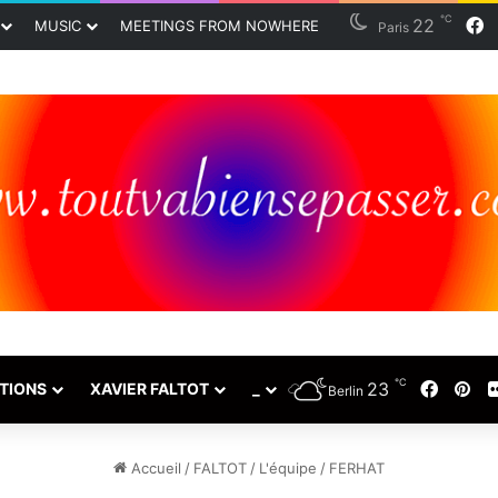
℃
22
F
MUSIC
MEETINGS FROM NOWHERE
Paris
℃
23
Faceb
Pin
TIONS
XAVIER FALTOT
_
Berlin
Accueil
/
FALTOT
/
L'équipe
/
FERHAT