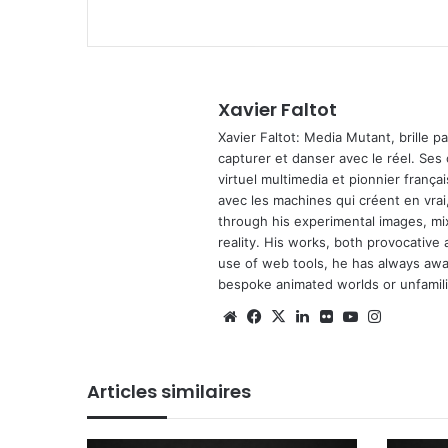
Xavier Faltot
Xavier Faltot: Media Mutant, brille p
capturer et danser avec le réel. Ses
virtuel multimedia et pionnier français
avec les machines qui créent en vrai,
through his experimental images, mi
reality. His works, both provocative 
use of web tools, he has always await
bespoke animated worlds or unfamilia
We
Fa
X
Lin
Fli
Yo
Ins
bsi
ce
ke
ckr
uT
tag
te
bo
din
ub
ra
Articles similaires
ok
e
m