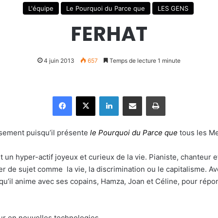
L'équipe
Le Pourquoi du Parce que
LES GENS
FERHAT
4 juin 2013
657
Temps de lecture 1 minute
Facebook
X
Linkedin
Partager par email
Imprimer
sement puisqu’il présente
le Pourquoi du Parce que
tous les Me
 un hyper-actif joyeux et curieux de la vie. Pianiste, chanteur et
r de sujet comme la vie, la discrimination ou le capitalisme. A
 qu’il anime avec ses copains, Hamza, Joan et Céline, pour rép
eur en nouvelles technologies.