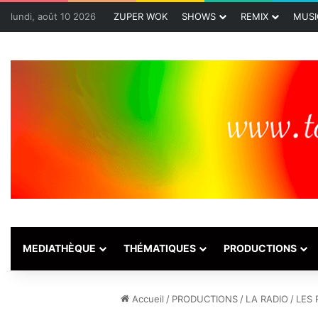
lundi, août 10 2026
ZUPER WOK
SHOWS
REMIX
MUSI
MEDIATHÈQUE
THÉMATIQUES
PRODUCTIONS
Accueil
/
PRODUCTIONS
/
LA RADIO
/
LES 