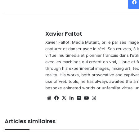
Xavier Faltot
Xavier Faltot: Media Mutant, brille par ses imag
capturer et danser avec le réel. Ses œuvres, à 
virtuel multimedia et pionnier français dans l'utili
avec les machines qui créent en vrai, il joue et
through his experimental images, mixing art, t
reality. His works, both provocative and captiva
use of web tools, he has always awaited the arriv
bespoke animated worlds or unfamiliar virtual u
We
Fa
X
Lin
Fli
Yo
Ins
bsi
ce
ke
ckr
uT
tag
te
bo
din
ub
ra
Articles similaires
ok
e
m