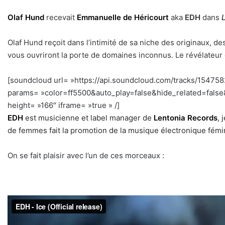
Olaf Hund
recevait
Emmanuelle de Héricourt
aka
EDH
dans
Olaf Hund reçoit dans l’intimité de sa niche des originaux, de
vous ouvriront la porte de domaines inconnus. Le révélateur et
[soundcloud url= »https://api.soundcloud.com/tracks/154758
params= »color=ff5500&auto_play=false&hide_related=fal
height= »166″ iframe= »true » /]
h
EDH
est musicienne et label manager de
Lentonia Records
, 
de femmes fait la promotion de la musique électronique fém
On se fait plaisir avec l’un de ces morceaux :