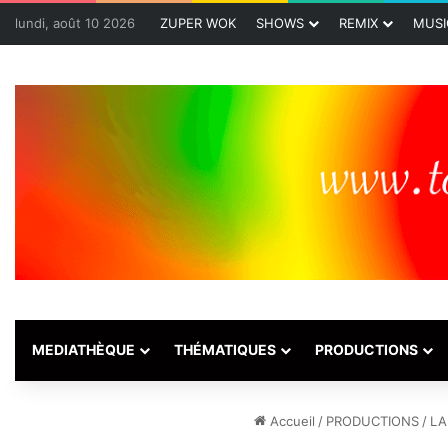
lundi, août 10 2026
ZUPER WOK
SHOWS
REMIX
MUSI
MEDIATHÈQUE
THÉMATIQUES
PRODUCTIONS
Accueil
/
PRODUCTIONS
/
LA