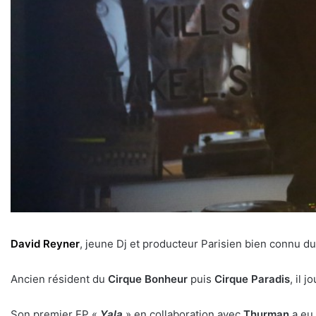
David Reyner
, jeune Dj et producteur Parisien bien connu d
Ancien résident du
Cirque Bonheur
puis
Cirque Paradis
, il 
Son premier EP «
Yala
» en collaboration avec
Thurman
a eu 