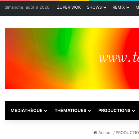
dimanche, août 9 2026
ZUPER WOK
SHOWS
REMIX
M
MEDIATHÈQUE
THÉMATIQUES
PRODUCTIONS
Accueil
/
PRODUCTI