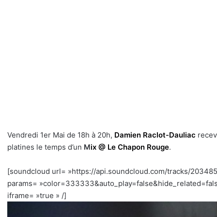
Vendredi 1er Mai de 18h à 20h,
Damien Raclot-Dauliac
recev
platines le temps d’un
M
ix @ Le Chapon Rouge
.
[soundcloud url= »https://api.soundcloud.com/tracks/20348
params= »color=333333&auto_play=false&hide_related=fal
iframe= »true » /]