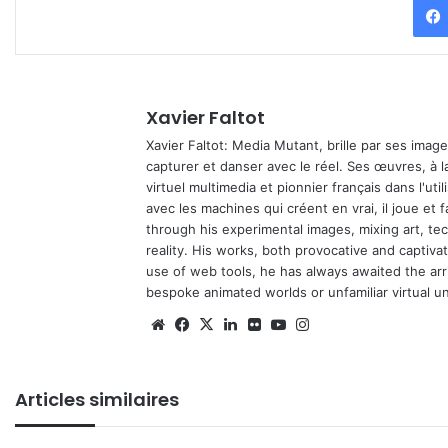
Xavier Faltot
Xavier Faltot: Media Mutant, brille par ses imag
capturer et danser avec le réel. Ses œuvres, à 
virtuel multimedia et pionnier français dans l'utili
avec les machines qui créent en vrai, il joue et
through his experimental images, mixing art, t
reality. His works, both provocative and captiva
use of web tools, he has always awaited the arriv
bespoke animated worlds or unfamiliar virtual u
We
Fa
X
Lin
Fli
Yo
Ins
bsi
ce
ke
ckr
uT
tag
te
bo
din
ub
ra
Articles similaires
ok
e
m