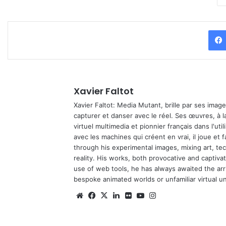
Xavier Faltot
Xavier Faltot: Media Mutant, brille par ses imag
capturer et danser avec le réel. Ses œuvres, à 
virtuel multimedia et pionnier français dans l'utili
avec les machines qui créent en vrai, il joue et
through his experimental images, mixing art, t
reality. His works, both provocative and captiva
use of web tools, he has always awaited the arriv
bespoke animated worlds or unfamiliar virtual u
We
Fa
X
Lin
Fli
Yo
Ins
bsi
ce
ke
ckr
uT
tag
te
bo
din
ub
ra