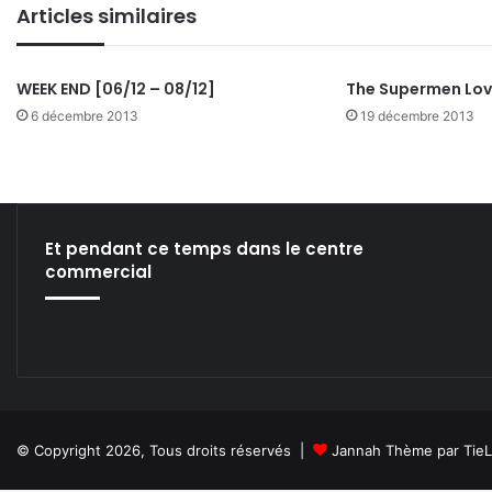
Articles similaires
ok
e
m
WEEK END [06/12 – 08/12]
The Supermen Lov
6 décembre 2013
19 décembre 2013
Et pendant ce temps dans le centre
commercial
© Copyright 2026, Tous droits réservés |
Jannah Thème par Tie