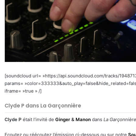
[soundcloud url= »https://api.soundcloud.com/tracks/19487
params= »color=333333&auto_play=false&hide_related=fal
iframe= »true » /]
Clyde P dans La Garçonnière
Clyde P
était l’invité de
Ginger
&
Manon
dans
La Garçonnièr
Ecoutez ou réécoutez l’émission ci-dessous ou sur notre
Sou