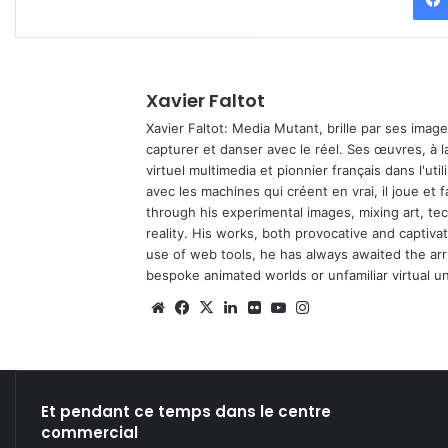
Xavier Faltot
Xavier Faltot: Media Mutant, brille par ses imag
capturer et danser avec le réel. Ses œuvres, à 
virtuel multimedia et pionnier français dans l'utili
avec les machines qui créent en vrai, il joue et
through his experimental images, mixing art, t
reality. His works, both provocative and captiva
use of web tools, he has always awaited the arriv
bespoke animated worlds or unfamiliar virtual u
We
Fa
X
Lin
Fli
Yo
Ins
bsi
ce
ke
ckr
uT
tag
te
bo
din
ub
ra
ok
e
m
Et pendant ce temps dans le centre
commercial