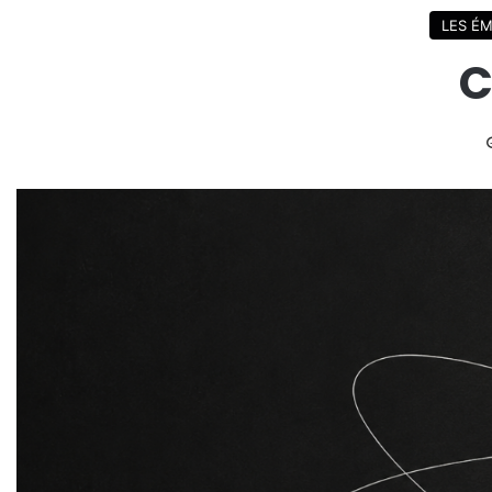
LES ÉM
C