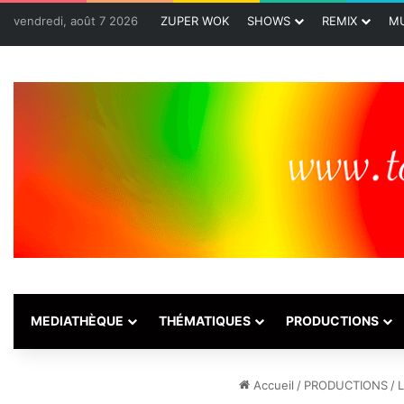
vendredi, août 7 2026
ZUPER WOK
SHOWS
REMIX
MU
MEDIATHÈQUE
THÉMATIQUES
PRODUCTIONS
Accueil
/
PRODUCTIONS
/