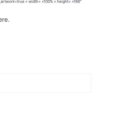
artwork=true » width= »100% » height= »166″
ere.