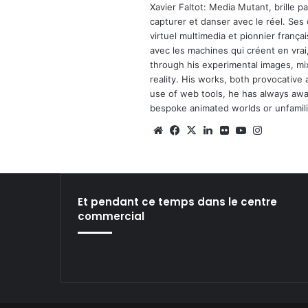
Xavier Faltot: Media Mutant, brille p
capturer et danser avec le réel. Ses
virtuel multimedia et pionnier français
avec les machines qui créent en vrai,
through his experimental images, mi
reality. His works, both provocative 
use of web tools, he has always await
bespoke animated worlds or unfamilia
We
Fa
X
Lin
Fli
Yo
Ins
bsi
ce
ke
ckr
uT
tag
te
bo
din
ub
ra
ok
e
m
Et pendant ce temps dans le centre
commercial