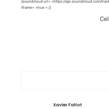
[soundcloud url= »https://api.soundcloud.com/tr
iframe= »true » /]
Cel
Xavier Faltot