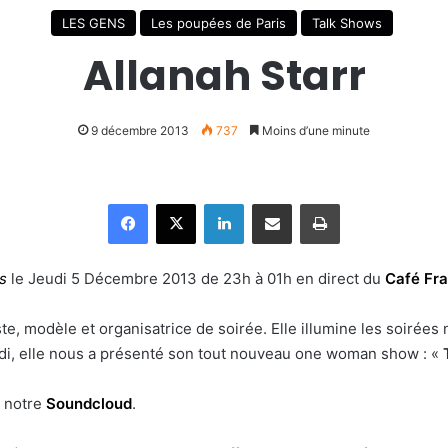
LES GENS
Les poupées de Paris
Talk Shows
Allanah Starr
9 décembre 2013
737
Moins d’une minute
Facebook
X
Linkedin
Partager par email
Imprimer
s
le Jeudi 5 Décembre 2013 de 23h à 01h en direct du
Café Fra
te, modèle et organisatrice de soirée.
Elle illumine les soirée
eudi, elle nous a présenté son tout nouveau one woman show : «
r notre
Soundcloud
.