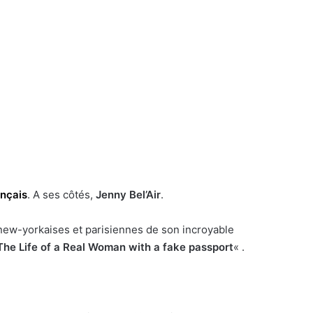
nçais
. A ses côtés,
Jenny Bel’Air
.
s new-yorkaises et parisiennes de son incroyable
The Life of a Real Woman with a fake passport
« .