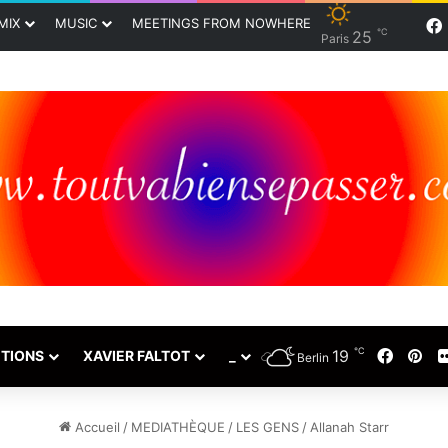
MIX
MUSIC
MEETINGS FROM NOWHERE
℃
25
Paris
℃
19
Faceb
Pin
TIONS
XAVIER FALTOT
_
Berlin
Accueil
/
MEDIATHÈQUE
/
LES GENS
/
Allanah Starr