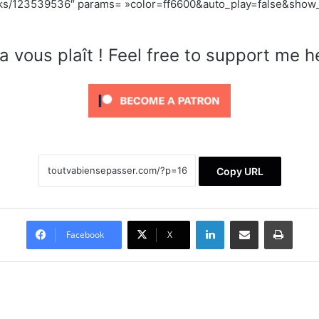
acks/123539536″ params= »color=ff6600&auto_play=false&show_
a vous plaît ! Feel free to support me h
Copy URL
Linkedin
Partager par email
Imprimer
Facebook
X