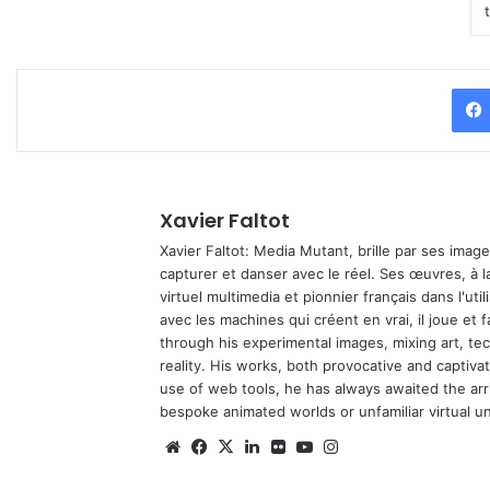
Xavier Faltot
Xavier Faltot: Media Mutant, brille par ses imag
capturer et danser avec le réel. Ses œuvres, à 
virtuel multimedia et pionnier français dans l'utili
avec les machines qui créent en vrai, il joue et
through his experimental images, mixing art, t
reality. His works, both provocative and captiva
use of web tools, he has always awaited the arriv
bespoke animated worlds or unfamiliar virtual u
Website
Facebook
X
Linkedin
Flickr
YouTube
Instagram