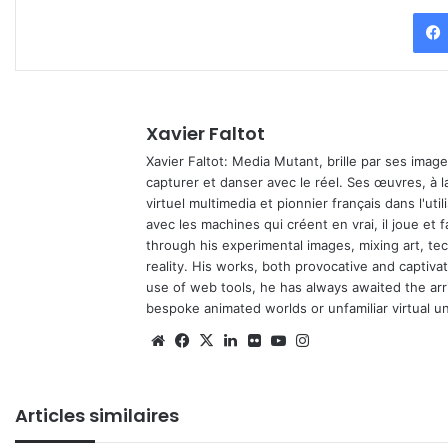
Xavier Faltot
Xavier Faltot: Media Mutant, brille par ses imag
capturer et danser avec le réel. Ses œuvres, à 
virtuel multimedia et pionnier français dans l'utili
avec les machines qui créent en vrai, il joue et
through his experimental images, mixing art, t
reality. His works, both provocative and captiva
use of web tools, he has always awaited the arriv
bespoke animated worlds or unfamiliar virtual u
Website
Facebook
X
Linkedin
Flickr
YouTube
Instagram
Articles similaires