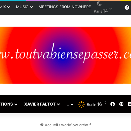
MIX
MUSIC
MEETINGS FROM NOWHERE
℃
14
Paris
℃
16
Faceb
Pin
TIONS
XAVIER FALTOT
_
Berlin
Accueil
/
workflow créatif