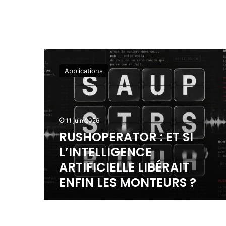
R
U
Applications
S
H
O
P
E
11 juin 2026
R
RUSHOPERATOR : ET SI
A
L’INTELLIGENCE
T
O
ARTIFICIELLE LIBÉRAIT
R
ENFIN LES MONTEURS ?
:
E
T
S
I