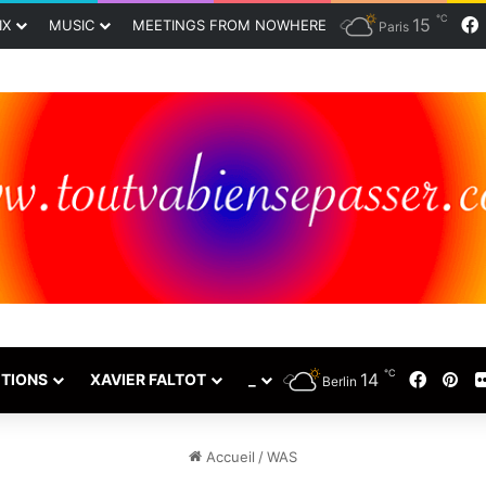
℃
15
IX
MUSIC
MEETINGS FROM NOWHERE
Paris
℃
14
Faceb
Pin
TIONS
XAVIER FALTOT
_
Berlin
Accueil
/
WAS