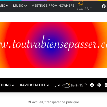
MIX
MUSIC
MEETINGS FROM NOWHERE
℃
26
Paris
℃
19
Faceb
Pin
TIONS
XAVIER FALTOT
_
Berlin
Accueil
/
transparence publique