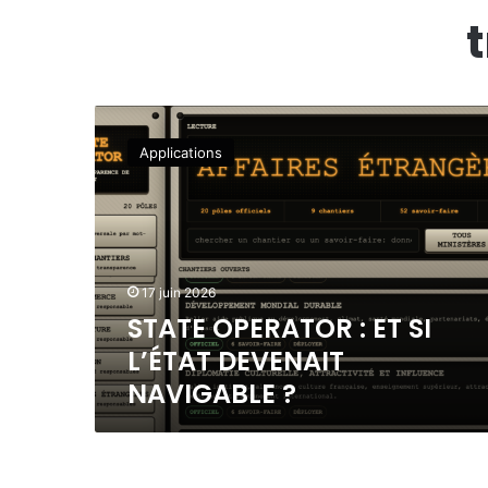
S
T
Applications
A
T
E
O
P
E
17 juin 2026
R
STATE OPERATOR : ET SI
A
T
L’ÉTAT DEVENAIT
O
NAVIGABLE ?
R
:
E
T
S