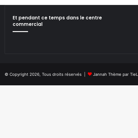
r
n
e
Et pendant ce temps dans le centre
n
commercial
e
z
© Copyright 2026, Tous droits réservés |
Jannah Thème par Tie