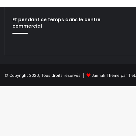
I
L
’
Et pendant ce temps dans le centre
É
commercial
T
A
T
D
E
V
E
N
© Copyright 2026, Tous droits réservés |
Jannah Thème par Tie
A
I
T
N
A
V
I
G
A