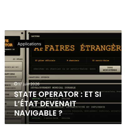
S
T
Applications
A
T
E
O
P
E
17 juin 2026
R
STATE OPERATOR : ET SI
A
T
L’ÉTAT DEVENAIT
O
NAVIGABLE ?
R
:
E
T
S