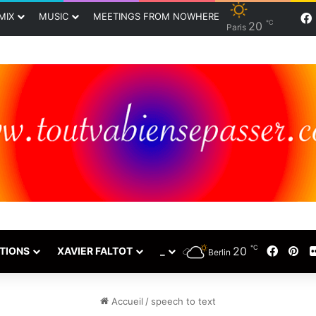
MIX
MUSIC
MEETINGS FROM NOWHERE
℃
20
Paris
℃
20
Faceb
Pin
TIONS
XAVIER FALTOT
_
Berlin
Accueil
/
speech to text