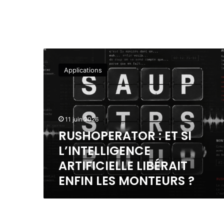
R
U
Applications
S
H
O
P
E
11 juin 2026
R
RUSHOPERATOR : ET SI
A
L’INTELLIGENCE
T
O
ARTIFICIELLE LIBÉRAIT
R
ENFIN LES MONTEURS ?
:
E
T
S
I