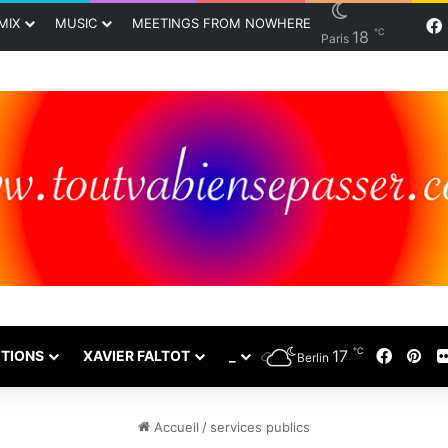
MIX
MUSIC
MEETINGS FROM NOWHERE
℃
18
Paris
℃
17
Faceb
Pin
TIONS
XAVIER FALTOT
_
Berlin
Accueil
/
services publics