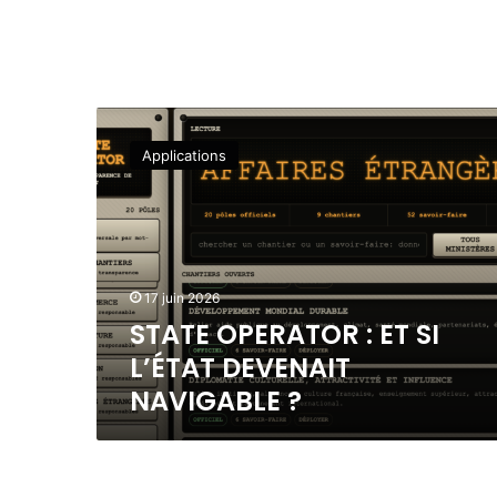
S
T
Applications
A
T
E
O
P
E
17 juin 2026
R
STATE OPERATOR : ET SI
A
T
L’ÉTAT DEVENAIT
O
NAVIGABLE ?
R
:
E
T
S