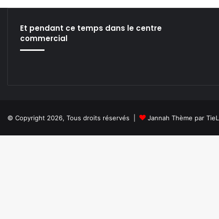
E
c
o
Et pendant ce temps dans le centre
s
commercial
y
s
t
e
m
s
S
i
© Copyright 2026, Tous droits réservés |
Jannah Thème par Tie
n
c
e
2
0
0
8