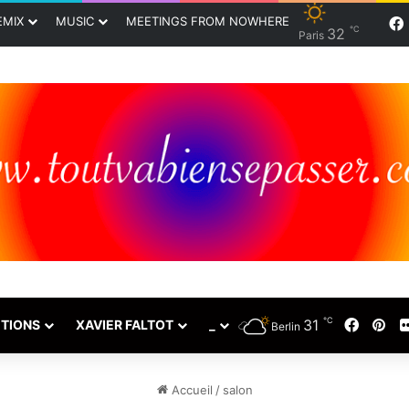
EMIX
MUSIC
MEETINGS FROM NOWHERE
℃
32
Paris
℃
31
Faceb
Pin
TIONS
XAVIER FALTOT
_
Berlin
Accueil
/
salon