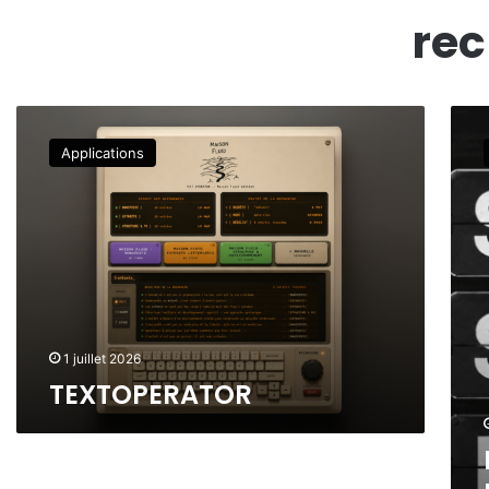
rec
T
R
E
U
Applications
X
S
T
H
O
O
P
P
E
E
R
R
A
A
T
T
O
O
1 juillet 2026
R
R
TEXTOPERATOR
:
E
T
S
I