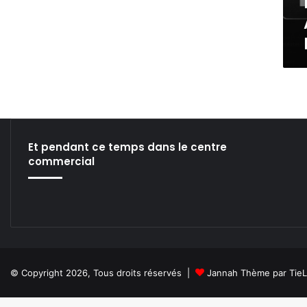
L
’
I
N
T
E
L
L
I
G
Et pendant ce temps dans le centre
E
commercial
N
C
E
A
R
T
I
F
© Copyright 2026, Tous droits réservés |
Jannah Thème par Tie
I
C