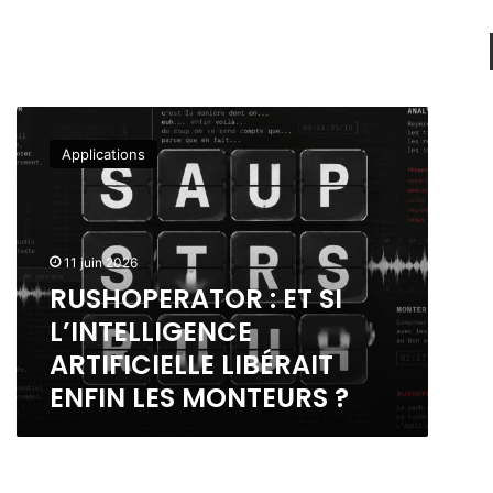
R
U
Applications
S
H
O
P
E
11 juin 2026
R
RUSHOPERATOR : ET SI
A
L’INTELLIGENCE
T
O
ARTIFICIELLE LIBÉRAIT
R
ENFIN LES MONTEURS ?
:
E
T
S
I