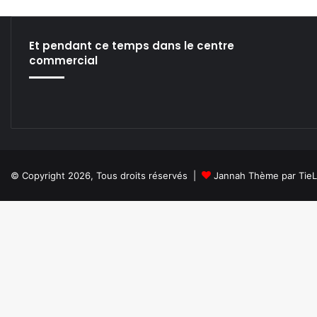
L
’
I
Et pendant ce temps dans le centre
N
commercial
T
E
L
L
I
G
E
N
© Copyright 2026, Tous droits réservés |
Jannah Thème par Tie
C
E
A
R
T
I
F
I
C