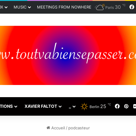
℃
30
IX
MUSIC
MEETINGS FROM NOWHERE
Paris
℃
25
Faceb
Pin
TIONS
XAVIER FALTOT
_
Berlin
Accueil
/
podcasteur