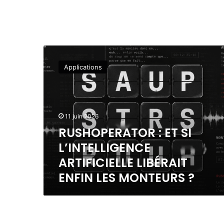
R
U
Applications
S
H
O
P
E
11 juin 2026
R
RUSHOPERATOR : ET SI
A
L’INTELLIGENCE
T
O
ARTIFICIELLE LIBÉRAIT
R
ENFIN LES MONTEURS ?
:
E
T
S
I