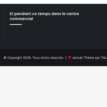
I
L
’
Et pendant ce temps dans le centre
É
commercial
T
A
T
D
E
V
E
N
© Copyright 2026, Tous droits réservés |
Jannah Thème par Tie
A
I
T
N
A
V
I
G
A