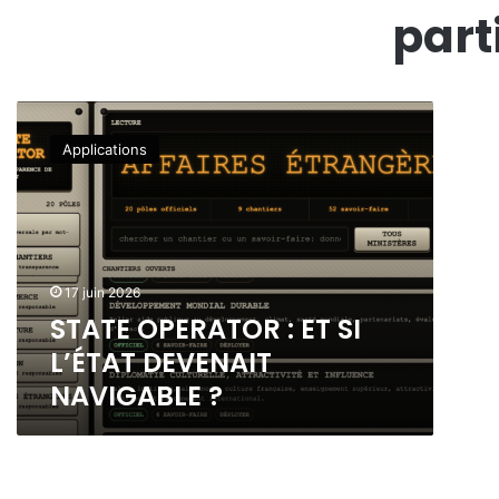
part
S
T
Applications
A
T
E
O
P
E
17 juin 2026
R
STATE OPERATOR : ET SI
A
T
L’ÉTAT DEVENAIT
O
NAVIGABLE ?
R
:
E
T
S