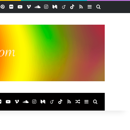
acebook
Pinterest
Flickr
YouTube
Vimeo
SoundCloud
Instagram
Medium
Viadeo
TikTok
RSS
Sidebar (barre lat
Rechercher
ook
terest
Flickr
YouTube
Vimeo
SoundCloud
Instagram
Medium
Viadeo
TikTok
RSS
Article Aléatoire
Sidebar (barre laté
Rechercher