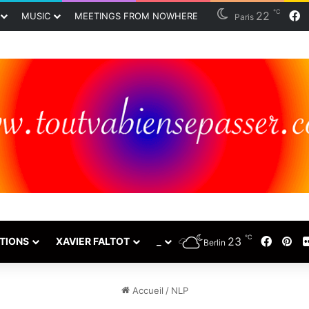
℃
22
F
MUSIC
MEETINGS FROM NOWHERE
Paris
℃
23
Faceb
Pin
TIONS
XAVIER FALTOT
_
Berlin
Accueil
/
NLP