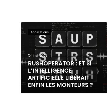
R
U
Applications
S
H
O
P
E
11 juin 2026
R
RUSHOPERATOR : ET SI
A
L’INTELLIGENCE
T
O
ARTIFICIELLE LIBÉRAIT
R
ENFIN LES MONTEURS ?
:
E
T
S
I