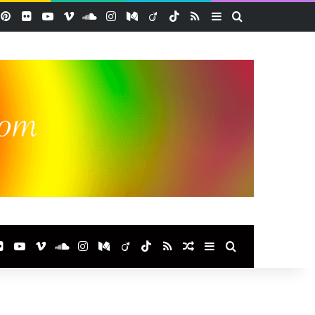
acebook
Pinterest
Flickr
YouTube
Vimeo
SoundCloud
Instagram
Medium
Viadeo
TikTok
RSS
Sidebar (barre lat
Rechercher
ook
terest
Flickr
YouTube
Vimeo
SoundCloud
Instagram
Medium
Viadeo
TikTok
RSS
Article Aléatoire
Sidebar (barre laté
Rechercher