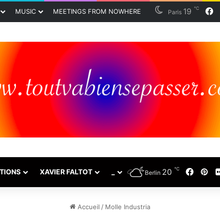
℃
19
F
MUSIC
MEETINGS FROM NOWHERE
Paris
℃
20
Faceb
Pin
TIONS
XAVIER FALTOT
_
Berlin
Accueil
/
Molle Industria