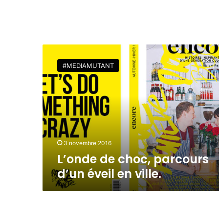
L
’
#MEDIAMUTANT
o
n
d
e
d
e
c
h
3 novembre 2016
o
L’onde de choc, parcours
c
d’un éveil en ville.
,
p
a
r
c