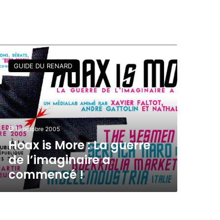
GUIDE DU RENARD
19 octobre 2005
Hoax is More : La guerre
de l’imaginaire a
commencé !