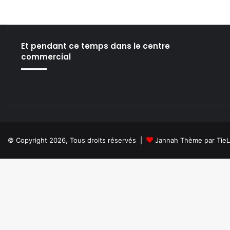
T
i
H
m
T
a
H
g
Et pendant ce temps dans le centre
i
commercial
n
a
i
r
e
a
c
o
© Copyright 2026, Tous droits réservés |
Jannah Thème par Tie
m
m
e
n
c
é
!